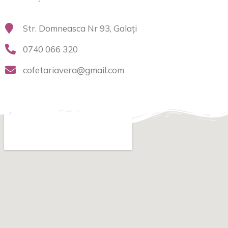
Str. Domneasca Nr 93, Galați
0740 066 320
cofetariavera@gmail.com