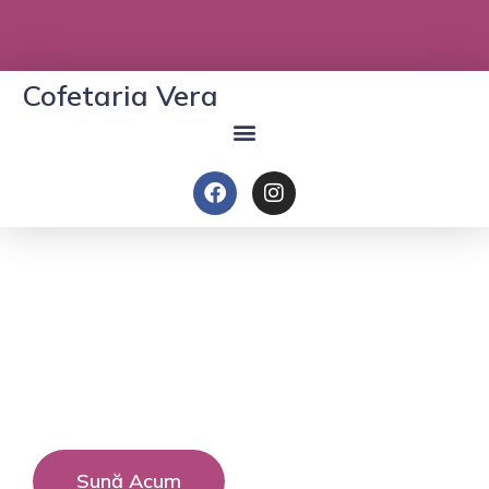
Cofetaria Vera
Cofetăria Vera
Torturi făcute cu pasiune și mult gust
Sună Acum