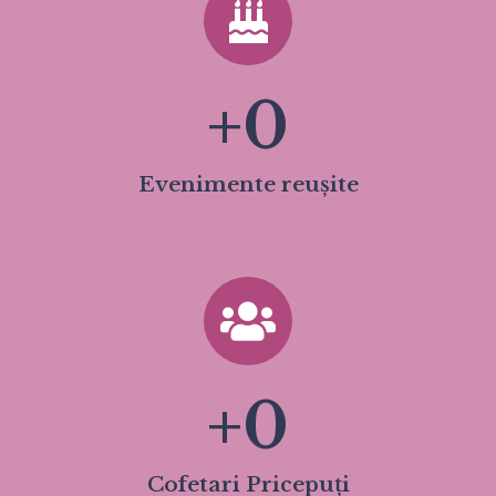
+
0
Evenimente reușite
+
0
Cofetari Pricepuți