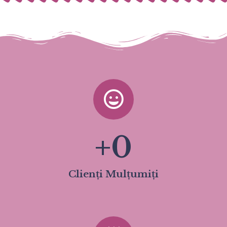
+
0
Clienți Mulțumiți