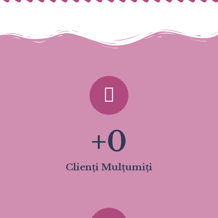
+
0
Clienți Mulțumiți