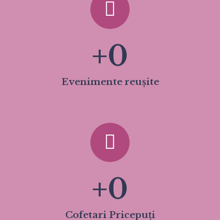
+
0
Evenimente reușite
+
0
Cofetari Pricepuți