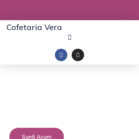
Cofetaria Vera
Cofetăria Vera
Torturi făcute cu pasiune și mult gust
Sună Acum