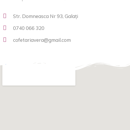
Str. Domneasca Nr 93, Galați
0740 066 320
cofetariavera@gmail.com