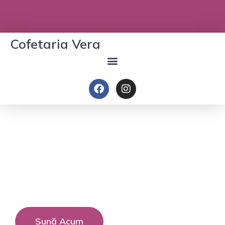
Cofetaria Vera
Cofetăria Vera
Torturi făcute cu pasiune și mult gust
Sună Acum