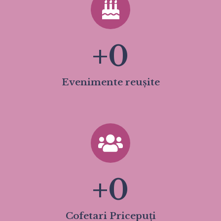
+
0
Evenimente reușite
+
0
Cofetari Pricepuți