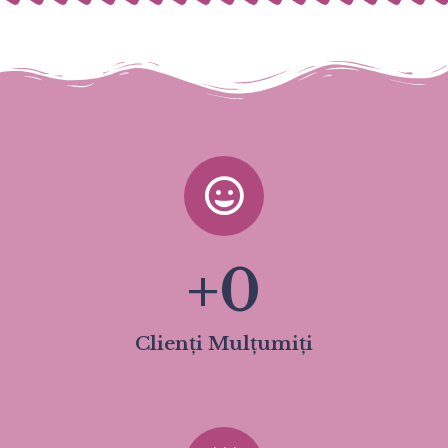
+
0
Clienți Mulțumiți