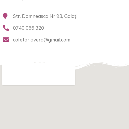
Str. Domneasca Nr 93, Galați
0740 066 320
cofetariavera@gmail.com