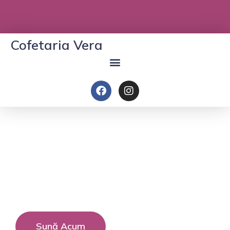
Cofetaria Vera
Cofetăria Vera
Torturi făcute cu pasiune și mult gust
Sună Acum