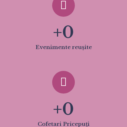
+
0
Evenimente reușite
+
0
Cofetari Pricepuți