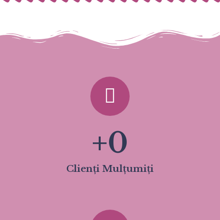
+
0
Clienți Mulțumiți