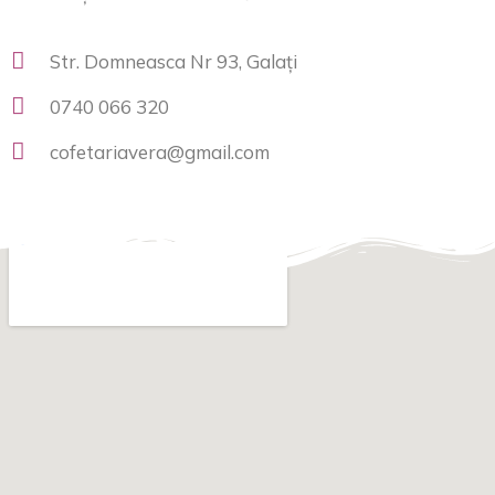
Str. Domneasca Nr 93, Galați
0740 066 320
cofetariavera@gmail.com